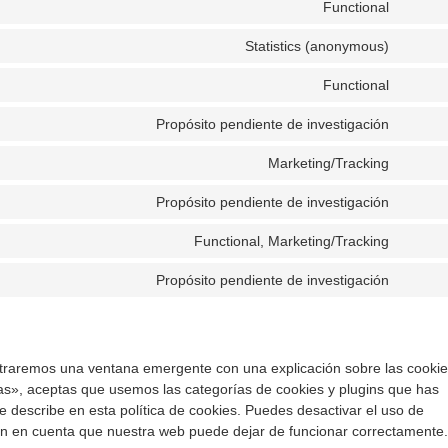
Functional
Conse
to
Statistics (anonymous)
Conse
service
to
fusion-
Functional
Conse
service
theme
to
google
Propósito pendiente de investigación
Conse
service
analyti
to
litespe
Marketing/Tracking
Conse
service
to
wordpr
Propósito pendiente de investigación
Conse
service
to
google
Functional, Marketing/Tracking
Conse
service
tag-
to
google
manag
Propósito pendiente de investigación
Conse
service
fonts
to
twitter
service
varios
straremos una ventana emergente con una explicación sobre las cookie
as», aceptas que usemos las categorías de cookies y plugins que has
 describe en esta política de cookies. Puedes desactivar el uso de
 ten en cuenta que nuestra web puede dejar de funcionar correctamente.