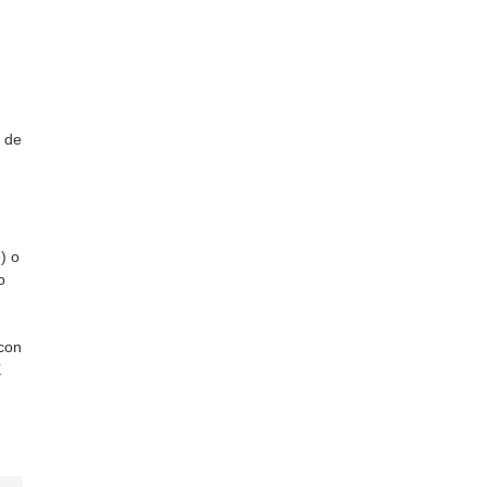
s de
) o
o
.
 con
X