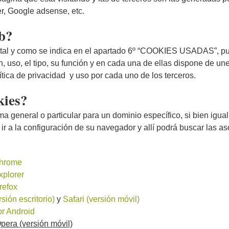
r, Google adsense, etc.
eb?
s, tal y como se indica en el apartado 6º “COOKIES USADAS”, p
, uso, el tipo, su función y en cada una de ellas dispone de u
tica de privacidad y uso por cada uno de los terceros.
kies?
rma general o particular para un dominio específico, si bien igu
 ir a la configuración de su navegador y allí podrá buscar las a
hrome
xplorer
refox
rsión escritorio)
y
Safari (versión móvil)
r Android
pera (versión móvil)