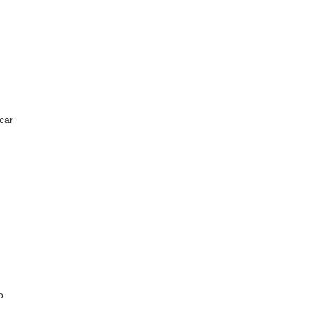
car
o